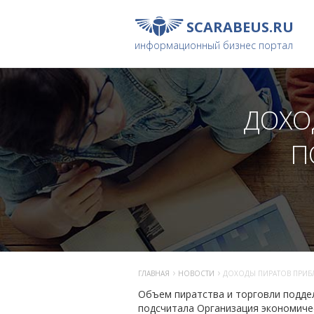
SCARABEUS
.RU
информационный бизнес портал
ДОХО
П
›
›
ГЛАВНАЯ
НОВОСТИ
ДОХОДЫ ПИРАТОВ ПРИБ
Объем пиратства и торговли подде
подсчитала Организация экономичес