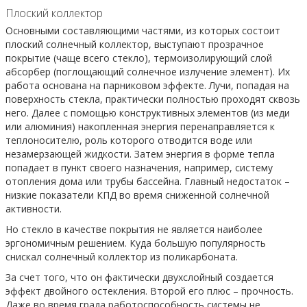
Плоский коллектор
Основными составляющими частями, из которых состоит
плоский солнечный коллектор, выступают прозрачное
покрытие (чаще всего стекло), термоизолирующий слой
абсорбер (поглощающий солнечное излучение элемент). Их
работа основана на парниковом эффекте. Лучи, попадая на
поверхность стекла, практически полностью проходят сквозь
него. Далее с помощью конструктивных элементов (из меди
или алюминия) накопленная энергия перенаправляется к
теплоносителю, роль которого отводится воде или
незамерзающей жидкости. Затем энергия в форме тепла
попадает в пункт своего назначения, например, систему
отопления дома или трубы бассейна. Главный недостаток –
низкие показатели КПД во время сниженной солнечной
активности.
Но стекло в качестве покрытия не является наиболее
эргономичным решением. Куда большую популярность
снискал солнечный коллектор из поликарбоната.
За счет того, что он фактически двухслойный создается
эффект двойного остекления. Второй его плюс – прочность.
Даже во время града работоспособность системы не