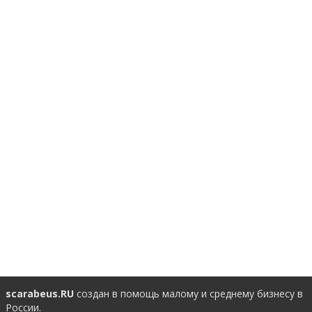
scarabeus
.RU
создан в помощь малому и среднему бизнесу в
России.